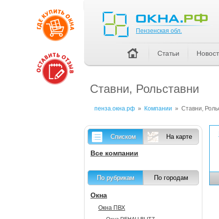
Пензенская обл.
Пензенская обл.
Статьи
Новос
Ставни, Рольставни
пенза.окна.рф
»
Компании
»
Ставни, Роль
Списком
На карте
Все компании
По рубрикам
По городам
Окна
Окна ПВХ