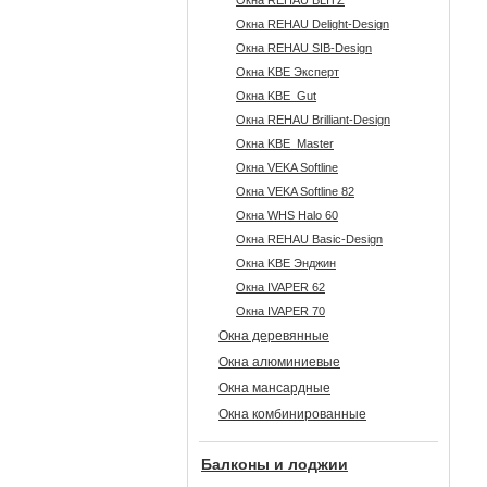
Окна REHAU BLITZ
Окна REHAU Delight-Design
Окна REHAU SIB-Design
Окна KBE Эксперт
Окна KBE_Gut
Окна REHAU Brilliant-Design
Окна KBE_Master
Окна VEKA Softline
Окна VEKA Softline 82
Окна WHS Halo 60
Окна REHAU Basic-Design
Окна KBE Энджин
Окна IVAPER 62
Окна IVAPER 70
Окна деревянные
Окна алюминиевые
Окна мансардные
Окна комбинированные
Балконы и лоджии