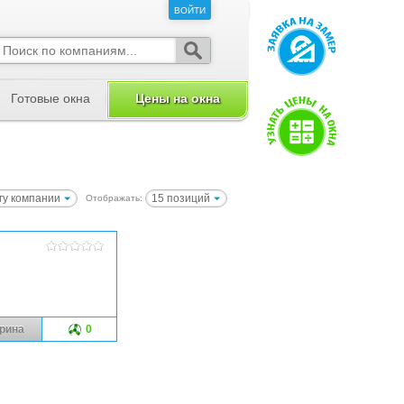
ВОЙТИ
ВОЙТИ
Готовые окна
Цены на окна
гу компании
15 позиций
Отображать:
рина
0