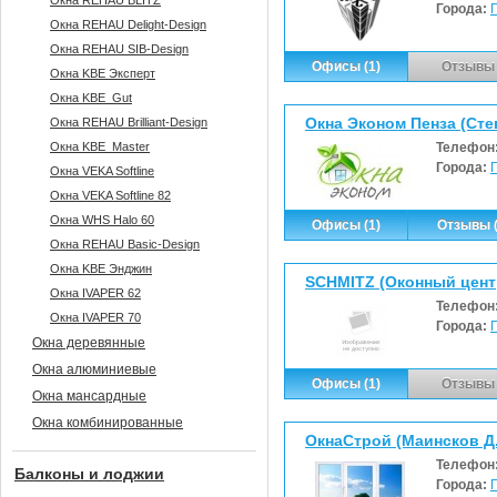
Окна REHAU BLITZ
Города:
Окна REHAU Delight-Design
Окна REHAU SIB-Design
Офисы (1)
Отзывы 
Окна KBE Эксперт
Окна KBE_Gut
Окна Эконом Пенза (Степ
Окна REHAU Brilliant-Design
Окна KBE_Master
Телефон
Города:
Окна VEKA Softline
Окна VEKA Softline 82
Окна WHS Halo 60
Офисы (1)
Отзывы (
Окна REHAU Basic-Design
Окна KBE Энджин
SCHMITZ (Оконный цент
Окна IVAPER 62
Телефон
Окна IVAPER 70
Города:
Окна деревянные
Окна алюминиевые
Офисы (1)
Отзывы 
Окна мансардные
Окна комбинированные
ОкнаСтрой (Маинсков Д.
Телефон
Балконы и лоджии
Города: