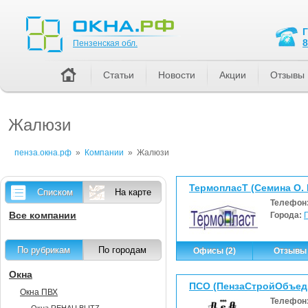
Пензенская обл.
8
Пензенская обл.
Статьи
Новости
Акции
Отзывы
Жалюзи
пенза.окна.рф
»
Компании
»
Жалюзи
ТермопласТ (Семина О. 
Списком
На карте
Телефон
Все компании
Города:
По рубрикам
По городам
Офисы (2)
Отзывы 
Окна
ПСО (ПензаСтройОбъед
Окна ПВХ
Телефон