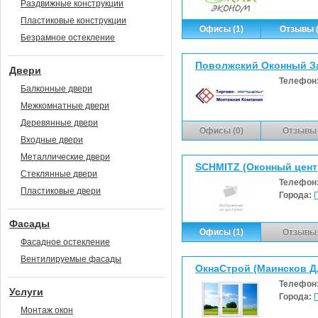
Раздвижные конструкции
Пластиковые конструкции
Офисы (1)
Отзывы (
Безрамное остекление
Поволжский Оконный З
Двери
Телефон
Балконные двери
Межкомнатные двери
Деревянные двери
Офисы (0)
Отзывы 
Входные двери
Металлические двери
SCHMITZ (Оконный цент
Стеклянные двери
Телефон
Пластиковые двери
Города:
Фасады
Офисы (1)
Отзывы 
Фасадное остекление
Вентилируемые фасады
ОкнаСтрой (Маинсков Д.
Телефон
Услуги
Города:
Монтаж окон