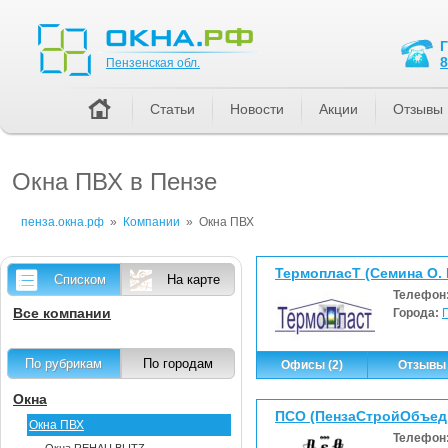
Пензенская обл.
8
Пензенская обл.
Статьи
Новости
Акции
Отзывы
Окна ПВХ в Пензе
пенза.окна.рф
»
Компании
»
Окна ПВХ
ТермопласТ (Семина О. 
Списком
На карте
Телефон
Все компании
Города:
По рубрикам
По городам
Офисы (2)
Отзывы 
Окна
ПСО (ПензаСтройОбъед
Окна ПВХ
Телефон