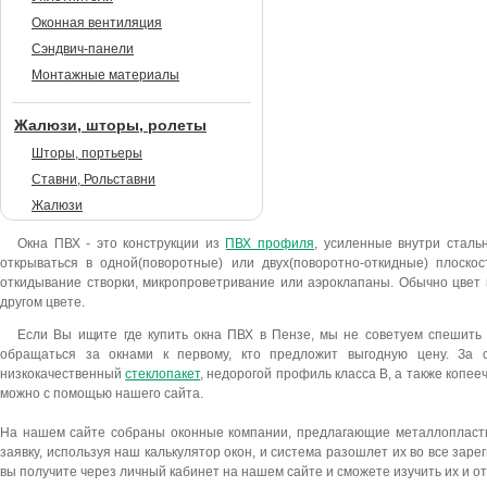
Оконная вентиляция
Сэндвич-панели
Монтажные материалы
Жалюзи, шторы, ролеты
Шторы, портьеры
Ставни, Рольставни
Жалюзи
Окна ПВХ - это конструкции из
ПВХ профиля
, усиленные внутри сталь
открываться в одной(поворотные) или двух(поворотно-откидные) плоско
откидывание створки, микропроветривание или аэроклапаны. Обычно цвет 
другом цвете.
Если Вы ищите где купить окна ПВХ в Пензе, мы не советуем спешить 
обращаться за окнами к первому, кто предложит выгодную цену. За 
низкокачественный
стеклопакет
, недорогой профиль класса В, а также копе
можно с помощью нашего сайта.
На нашем сайте собраны оконные компании, предлагающие металлопластик
заявку, используя наш калькулятор окон, и система разошлет их во все за
вы получите через личный кабинет на нашем сайте и сможете изучить их и о