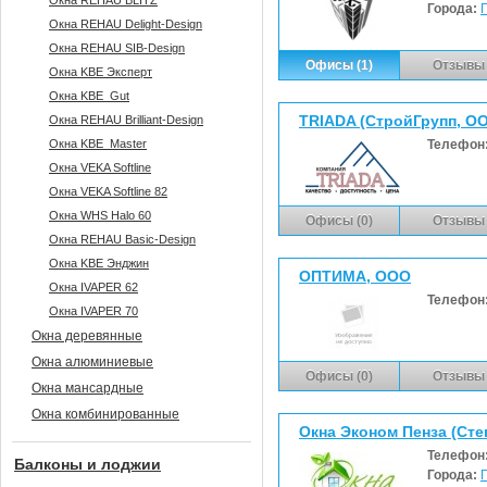
Окна REHAU BLITZ
Города:
Окна REHAU Delight-Design
Окна REHAU SIB-Design
Офисы (1)
Отзывы 
Окна KBE Эксперт
Окна KBE_Gut
TRIADA (СтройГрупп, О
Окна REHAU Brilliant-Design
Окна KBE_Master
Телефон
Окна VEKA Softline
Окна VEKA Softline 82
Окна WHS Halo 60
Офисы (0)
Отзывы 
Окна REHAU Basic-Design
Окна KBE Энджин
ОПТИМА, ООО
Окна IVAPER 62
Телефон
Окна IVAPER 70
Окна деревянные
Окна алюминиевые
Офисы (0)
Отзывы 
Окна мансардные
Окна комбинированные
Окна Эконом Пенза (Степ
Телефон
Балконы и лоджии
Города: