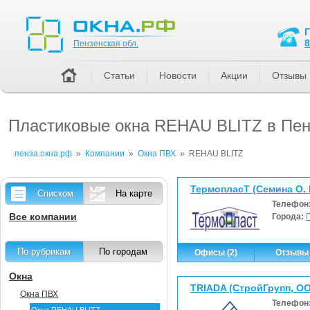
Пензенская обл.
8
Пензенская обл.
Статьи
Новости
Акции
Отзывы
Пластиковые окна REHAU BLITZ в Пен
пенза.окна.рф
»
Компании
»
Окна ПВХ
»
REHAU BLITZ
ТермопласТ (Семина О. 
Списком
На карте
Телефон
Все компании
Города:
По рубрикам
По городам
Офисы (2)
Отзывы 
Окна
TRIADA (СтройГрупп, О
Окна ПВХ
Телефон