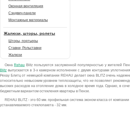
Оконная вентиляция
Сэндвич-панели
Монтажные материалы
Жалюзи, шторы, ролеты
Шторы, портьеры
Ставни, Рольставни
Жалюзи
Окна
Rehau
Blitz пользуются заслуженной популярностью у жителей Пен
Blitz
выпускается в 3-х камерном исполнении с двумя контурами уплотнения
Рехау Блитц от немецкой компании REHAU делает окна BLITZ очень надежны
относительно невысоким уровнем теплозащиты, что не позволяет рекоменд
высоких расходов на отопление дома в холодное время года. Однако, в соч
бюджетным вариантом остекления квартиры в Пензе.
REHAU BLITZ - это 60 мм. профильная система эконом класса от компани
устанавливаемого стеклопакета - 32 мм.