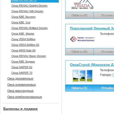
Окна REHAU BLITZ
Окна REHAU Delight-Design
Окна REHAU SIB-Design
Офисы (0)
Отзывы 
Окна KBE Эксперт
Окна KBE_Gut
Поволжский Оконный З
Окна REHAU Brilliant-Design
Окна KBE_Master
Телефон
Окна VEKA Softline
Окна VEKA Softline 82
Окна WHS Halo 60
Офисы (0)
Отзывы 
Окна REHAU Basic-Design
Окна KBE Энджин
ОкнаСтрой (Маинсков Д.
Окна IVAPER 62
Телефон
Окна IVAPER 70
Города:
Окна деревянные
Окна алюминиевые
Офисы (1)
Отзывы 
Окна мансардные
Окна комбинированные
Балконы и лоджии