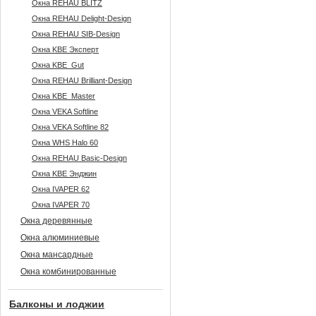
Окна REHAU BLITZ
Окна REHAU Delight-Design
Окна REHAU SIB-Design
Окна KBE Эксперт
Окна KBE_Gut
Окна REHAU Brilliant-Design
Окна KBE_Master
Окна VEKA Softline
Окна VEKA Softline 82
Окна WHS Halo 60
Окна REHAU Basic-Design
Окна KBE Энджин
Окна IVAPER 62
Окна IVAPER 70
Окна деревянные
Окна алюминиевые
Окна мансардные
Окна комбинированные
Балконы и лоджии