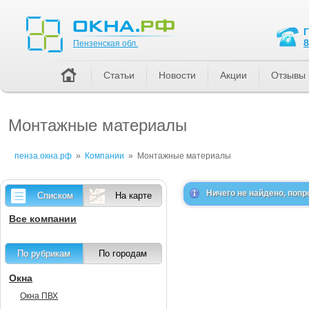
Пензенская обл.
8
Пензенская обл.
Статьи
Новости
Акции
Отзывы
Монтажные материалы
пенза.окна.рф
»
Компании
»
Монтажные материалы
Ничего не найдено, попр
Списком
На карте
Все компании
По рубрикам
По городам
Окна
Окна ПВХ