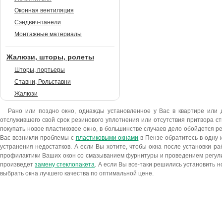
Оконная вентиляция
Сэндвич-панели
Монтажные материалы
Жалюзи, шторы, ролеты
Шторы, портьеры
Ставни, Рольставни
Жалюзи
Рано или поздно окно, однажды установленное у Вас в квартире или 
отслужившего свой срок резинового уплотнения или отсутствия притвора ств
покупать новое пластиковое окно, в большинстве случаев дело обойдется р
Вас возникли проблемы с
пластиковыми окнами
в Пензе обратитесь в одну 
устранения недостатков. А если Вы хотите, чтобы окна после установки р
профилактики Ваших окон со смазыванием фурнитуры и проведением регулиро
произведет
замену стеклопакета
. А если Вы все-таки решились установить 
выбрать окна лучшего качества по оптимальной цене.