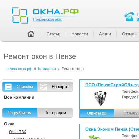
Пензенская обл.
8
Пензенская обл.
Статьи
Новости
Акции
Отзывы
Ремонт окон в Пензе
пенза.окна.рф
»
Компании
»
Ремонт окон
ПСО (ПензаСтройОбъед
Списком
На карте
Телефон
Все компании
Города:
По рубрикам
По городам
Офисы (1)
Отзывы 
Окна
Окна Эконом Пенза (Степ
Окна ПВХ
Телефон