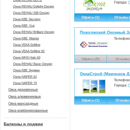
Окна REHAU BLITZ
Города:
Окна REHAU Delight-Design
Окна REHAU SIB-Design
Офисы (1)
Отзывы (
Окна KBE Эксперт
Окна KBE_Gut
Поволжский Оконный З
Окна REHAU Brilliant-Design
Окна KBE_Master
Телефон
Окна VEKA Softline
Окна VEKA Softline 82
Окна WHS Halo 60
Офисы (0)
Отзывы 
Окна REHAU Basic-Design
Окна KBE Энджин
ОкнаСтрой (Маинсков Д.
Окна IVAPER 62
Телефон
Окна IVAPER 70
Города:
Окна деревянные
Окна алюминиевые
Офисы (1)
Отзывы 
Окна мансардные
Окна комбинированные
Балконы и лоджии