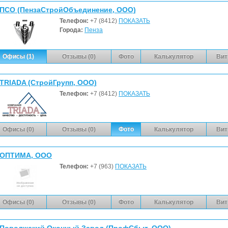
ПСО (ПензаСтройОбъединение, ООО)
Телефон:
+7 (8412)
ПОКАЗАТЬ
Города:
Пенза
Офисы (1)
Отзывы (0)
Фото
Калькулятор
Вит
TRIADA (СтройГрупп, ООО)
Телефон:
+7 (8412)
ПОКАЗАТЬ
Офисы (0)
Отзывы (0)
Фото
Калькулятор
Вит
ОПТИМА, ООО
Телефон:
+7 (963)
ПОКАЗАТЬ
Офисы (0)
Отзывы (0)
Фото
Калькулятор
Вит
Поволжский Оконный Завод (ПрофСбыт, ООО)