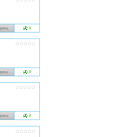
рина
0
рина
0
рина
0