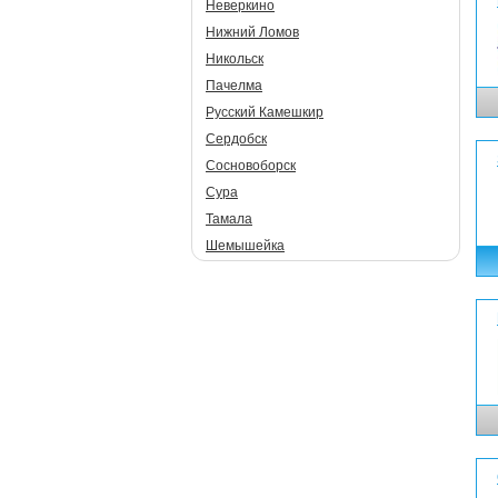
Неверкино
Нижний Ломов
Никольск
Пачелма
Русский Камешкир
Сердобск
Сосновоборск
Сура
Тамала
Шемышейка