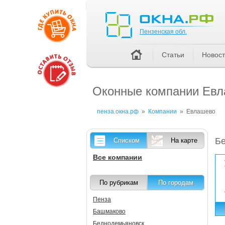
Пензенская обл.
Пензенская обл.
Статьи
Новос
Оконные компании Евла
пенза.окна.рф
»
Компании
»
Евлашево
Бе
Списком
На карте
Все компании
По рубрикам
По городам
Пенза
Башмаково
Беднодемьяновск