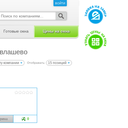
ВОЙТИ
ВОЙТИ
Готовые окна
Цены на окна
Евлашево
гу компании
15 позиций
Отображать:
рина
0