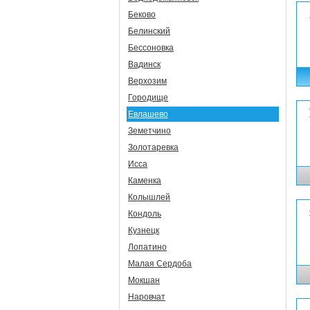
Беково
Белинский
Бессоновка
Вадинск
Верхозим
Городище
Евлашево
Земетчино
Золотаревка
Исса
Каменка
Колышлей
Кондоль
Кузнецк
Лопатино
Малая Сердоба
Мокшан
Наровчат