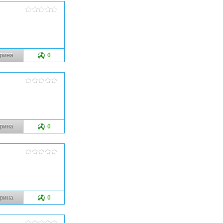
рина
0
рина
0
рина
0