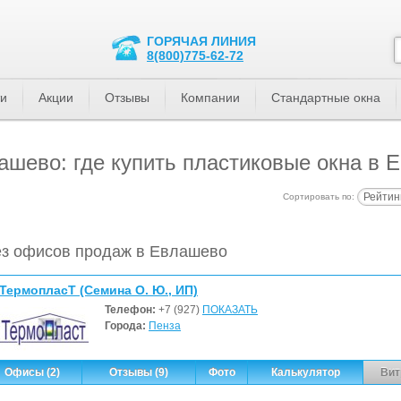
ГОРЯЧАЯ ЛИНИЯ
8(800)775-62-72
ти
Акции
Отзывы
Компании
Стандартные окна
шево: где купить пластиковые окна в 
Рейтин
Сортировать по:
з офисов продаж в Евлашево
ТермопласТ (Семина О. Ю., ИП)
Телефон:
+7 (927)
ПОКАЗАТЬ
Города:
Пенза
Офисы (2)
Отзывы (9)
Фото
Калькулятор
Вит