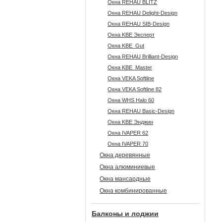
Окна REHAU BLITZ
Окна REHAU Delight-Design
Окна REHAU SIB-Design
Окна KBE Эксперт
Окна KBE_Gut
Окна REHAU Brilliant-Design
Окна KBE_Master
Окна VEKA Softline
Окна VEKA Softline 82
Окна WHS Halo 60
Окна REHAU Basic-Design
Окна KBE Энджин
Окна IVAPER 62
Окна IVAPER 70
Окна деревянные
Окна алюминиевые
Окна мансардные
Окна комбинированные
Балконы и лоджии