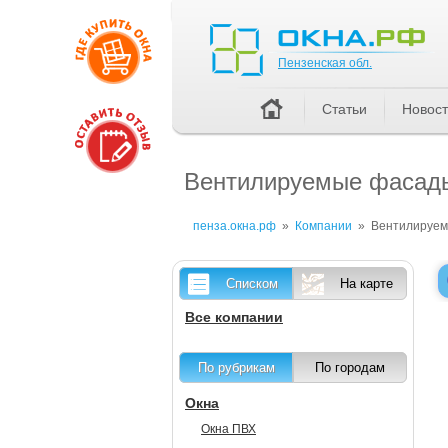
Пензенская обл.
Пензенская обл.
Статьи
Новос
Вентилируемые фасад
пенза.окна.рф
»
Компании
»
Вентилируе
Списком
На карте
Все компании
По рубрикам
По городам
Окна
Окна ПВХ