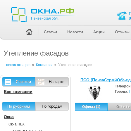
Пензенская обл.
8
Пензенская обл.
Статьи
Новости
Акции
Отзывы
Утепление фасадов
пенза.окна.рф
»
Компании
»
Утепление фасадов
ПСО (ПензаСтройОбъед
Списком
На карте
Телефон
Все компании
Города:
По рубрикам
По городам
Офисы (1)
Отзывы 
Окна
Окна ПВХ