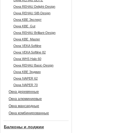
Окна REHAU BLITZ
Окна REHAU Delight-Design
Окна REHAU SIB-Design
Окна KBE Эксперт
Окна KBE_Gut
Окна REHAU Brilliant-Design
Окна KBE_Master
Окна VEKA Softline
Окна VEKA Softline 82
Окна WHS Halo 60
Окна REHAU Basic-Design
Окна KBE Энджин
Окна IVAPER 62
Окна IVAPER 70
Окна деревянные
Окна алюминиевые
Окна мансардные
Окна комбинированные
Балконы и лоджии