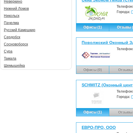
Неверкино
Телефон
Нижний Ломов
Города:
Никольск
Пачелма
Офисы (1)
Отзывы (
Русский Камешкир
Сердобск
Поволжский Оконный З
Сосновоборск
Телефон
Сура
Тамала
Шемышейка
Офисы (0)
Отзывы 
SCHMITZ (Оконный цент
Телефон
Города:
Офисы (1)
Отзывы 
ЕВРО-ПРО, ООО