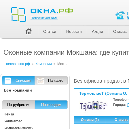
Пензенская обл.
8
Пензенская обл.
Статьи
Новости
Акции
Отзывы
Оконные компании Мокшана: где купи
пенза.окна.рф
»
Компании
»
Мокшан
Без офисов продаж в
Списком
На карте
Все компании
ТермопласТ (Семина О. 
Телефон
По рубрикам
По городам
Города:
Пенза
Офисы (2)
Отзывы 
Башмаково
Беднодемьяновск