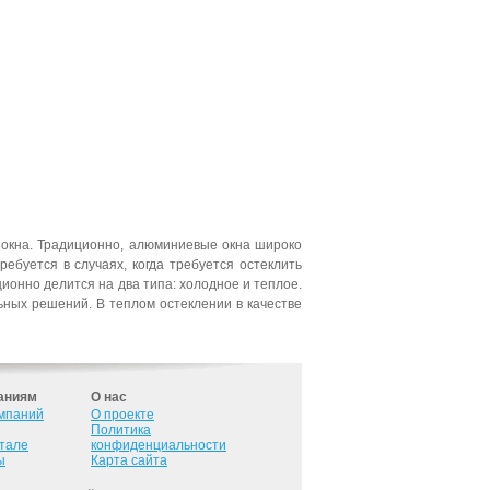
окна. Традиционно, алюминиевые окна широко
буется в случаях, когда требуется остеклить
онно делится на два типа: холодное и теплое.
ных решений. В теплом остеклении в качестве
аниям
О нас
омпаний
О проекте
Политика
ртале
конфиденциальности
ы
Карта сайта