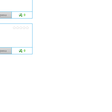
рина
0
рина
0