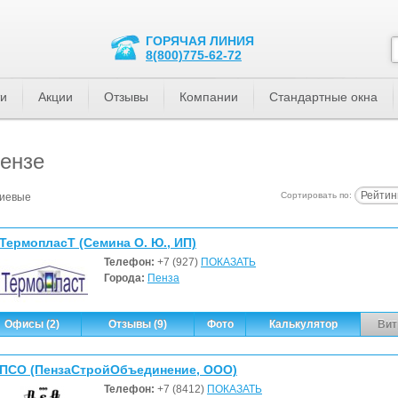
ГОРЯЧАЯ ЛИНИЯ
8(800)775-62-72
ти
Акции
Отзывы
Компании
Стандартные окна
ензе
Рейтин
Сортировать по:
иевые
ТермопласТ (Семина О. Ю., ИП)
Телефон:
+7 (927)
ПОКАЗАТЬ
Города:
Пенза
Офисы (2)
Отзывы (9)
Фото
Калькулятор
Вит
ПСО (ПензаСтройОбъединение, ООО)
Телефон:
+7 (8412)
ПОКАЗАТЬ