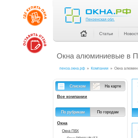
Пензенская обл.
Пензенская обл.
Статьи
Новос
Окна алюминиевые в П
пенза.окна.рф
»
Компании
»
Окна алюмин
Списком
На карте
Все компании
По рубрикам
По городам
Окна
Окна ПВХ