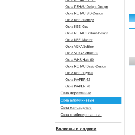
Окна REHAU BLITZ
Окна REHAU Delight-Design
Окна REHAU SIB-Design
Окна KBE Эксперт
Окна KBE_Gut
Окна REHAU Brilliant-Design
Окна KBE_Master
Окна VEKA Softline
Окна VEKA Softline 82
Окна WHS Halo 60
Окна REHAU Basic-Design
Окна KBE Энджин
Окна IVAPER 62
Окна IVAPER 70
Окна деревянные
Окна алюминиевые
Окна мансардные
Окна комбинированные
Балконы и лоджии