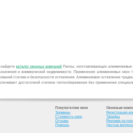
ы найдете
каталог оконных компаний
Пензы, изготавливающих алюминиевые 
азначения и коммерческой недвижимости. Применение алюминиевых окон тре
ваний статики и безопасности остекления. Алюминиевое остекление традици
спечивает достаточной степени теплосбережения без применения специаль
Покупателям окон
Оконным комп
Термины
Регистрация к
Стоимость окон
Тарифы
Отзывы
Реклама на по
Помощь
Частые вопрос