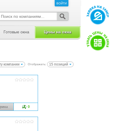
ВОЙТИ
ВОЙТИ
Готовые окна
Цены на окна
гу компании
15 позиций
Отображать:
рина
0