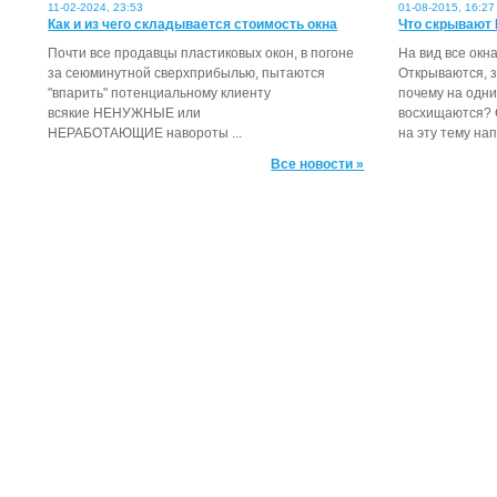
11-02-2024, 23:53
01-08-2015, 16:27
Как и из чего складывается стоимость окна
Что скрывают
Почти все продавцы пластиковых окон, в погоне
На вид все окн
за сеюминутной сверхприбылью, пытаются
Открываются, 
"впарить" потенциальному клиенту
почему на одни
всякие НЕНУЖНЫЕ или
восхищаются? 
НЕРАБОТАЮЩИЕ навороты ...
на эту тему нап
Все новости »