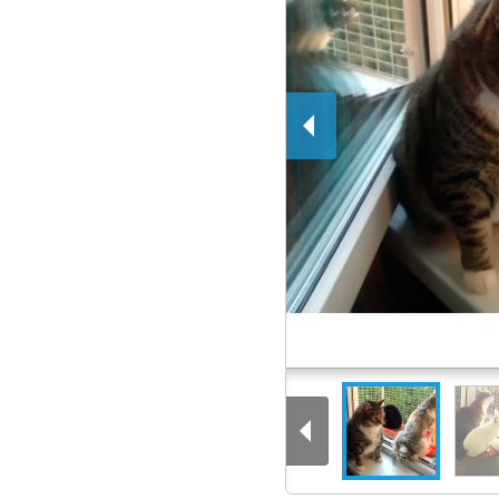
Балкон-выгул " КОШечКА у ОК