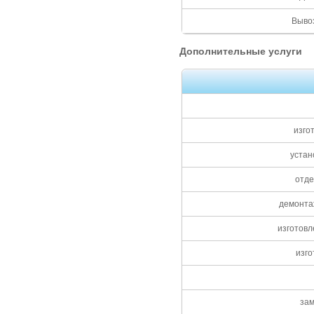
Выво
Дополнительные услуги
изго
устан
отде
демонта
изготов
изг
зам