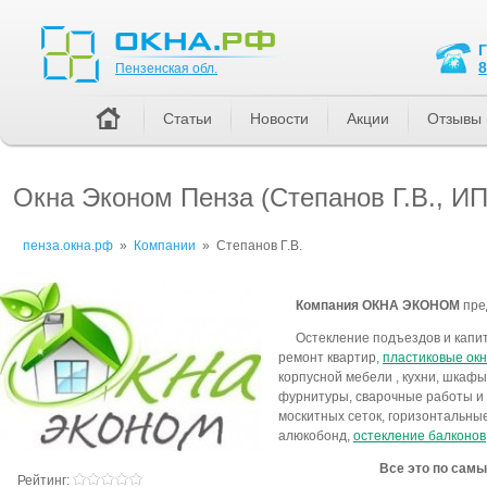
Пензенская обл.
8
Пензенская обл.
Статьи
Новости
Акции
Отзывы
Окна Эконом Пенза (Степанов Г.В., ИП
пенза.окна.рф
»
Компании
»
Степанов Г.В.
Компания
ОКНА ЭКОНОМ
пре
Остекление подъездов и капи
ремонт квартир,
пластиковые ок
корпусной мебели , кухни, шкафы 
фурнитуры, сварочные работы и 
москитных сеток, горизонтальны
алюкобонд,
остекление балконов
Все это
по самы
Рейтинг: