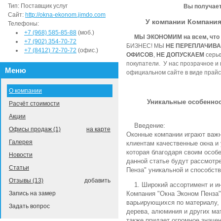
Тип:
Поставщик услуг
Вы
получае
Сайт:
http://okna-ekonom.jimdo.com
У компании Компания
Телефоны:
+7 (968) 585-85-88
(моб.)
МЫ ЭКОНОМИМ на всем, что
+7 (902) 354-70-72
БИЗНЕС! МЫ
НЕ ПЕРЕПЛАЧИВ
+7 (8412) 72-70-72
(офис.)
ОФИСОВ
,
НЕ ДОПУСКАЕМ
серь
покупатели. У нас прозрачное и
Меню
официальном сайте в виде прайс
О компании
Уникальные особенност
Расчёт стоимости
Акции
Введение:
Офисы продаж (1)
на карте
Оконные компании играют важн
Галерея
клиентам качественные окна и
которая благодаря своим особ
Новости
данной статье будут рассмотр
Статьи
Пенза" уникальной и способств
Отзывы (13)
добавить
1. Широкий ассортимент и 
Запись на замер
Компания "Окна Эконом Пенза"
варьирующихся по материалу, 
Задать вопрос
дерева, алюминия и других ма
также придает огромное значе