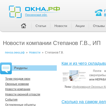
Пензенская обл.
8
Пензенская обл.
Статьи
Новости
Акции
Отзывы
Новости компании Степанов Г.В., ИП
пенза.окна.рф
»
Новости
»
Степанов Г.В.
Как и из чего складыв
Разделы
Почти 
сверхприбыл
Точки продаж окон
или НЕРА
Оконные новинки
Теги:
Информация Оконных К
Новости компании
Новости оконной отрасли
События
Сколько на самом дел
Остекленные объекты